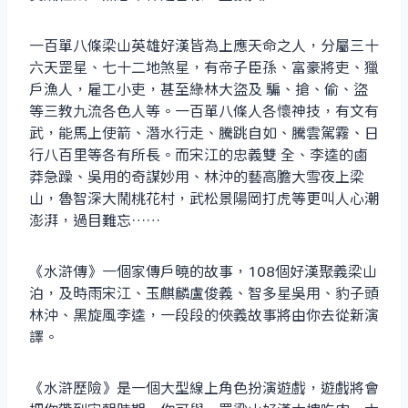
一百單八條梁山英雄好漢皆為上應天命之人，分屬三十
六天罡星、七十二地煞星，有帝子臣孫、富豪將吏、獵
戶漁人，雇工小吏，甚至綠林大盜及 騙、搶、偷、盜
等三教九流各色人等。一百單八條人各懷神技，有文有
武，能馬上使箭、潛水行走、騰跳自如、騰雲駕霧、日
行八百里等各有所長。而宋江的忠義雙 全、李逵的鹵
莽急躁、吳用的奇謀妙用、林沖的藝高膽大雪夜上梁
山，魯智深大鬧桃花村，武松景陽岡打虎等更叫人心潮
澎湃，過目難忘……
《水滸傳》一個家傳戶曉的故事，108個好漢聚義梁山
泊，及時雨宋江、玉麒麟盧俊義、智多星吳用、豹子頭
林沖、黑旋風李逵，一段段的俠義故事將由你去從新演
譯。
《水滸歷險》是一個大型線上角色扮演遊戲，遊戲將會