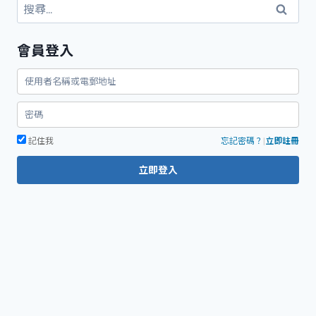
搜
尋
關
會員登入
鍵
字:
記住我
忘記密碼？
|
立即註冊
立即登入