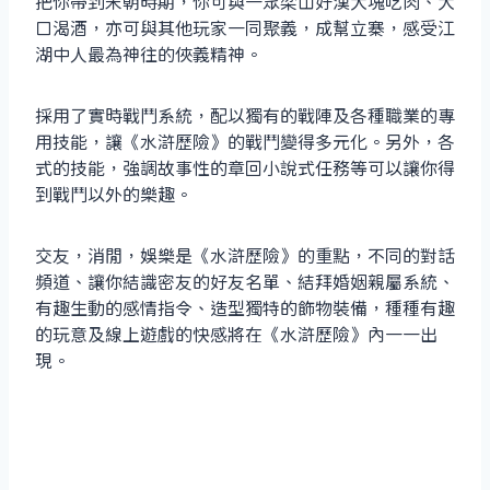
把你帶到宋朝時期，你可與一眾梁山好漢大塊吃肉、大
口渴酒，亦可與其他玩家一同聚義，成幫立寨，感受江
湖中人最為神往的俠義精神。
採用了實時戰鬥系統，配以獨有的戰陣及各種職業的專
用技能，讓《水滸歷險》的戰鬥變得多元化。另外，各
式的技能，強調故事性的章回小說式任務等可以讓你得
到戰鬥以外的樂趣。
交友，消閒，娛樂是《水滸歷險》的重點，不同的對話
頻道、讓你結識密友的好友名單、結拜婚姻親屬系統、
有趣生動的感情指令、造型獨特的飾物裝備，種種有趣
的玩意及線上遊戲的快感將在《水滸歷險》內一一出
現。