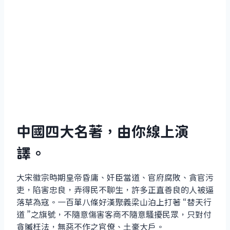
中國四大名著，由你線上演
譯。
大宋徽宗時期皇帝昏庸、奸臣當道、官府腐敗、貪官污
吏，陷害忠良，弄得民不聊生，許多正直善良的人被逼
落草為寇。一百單八條好漢聚義梁山泊上打著 “替天行
道 ”之旗號，不隨意傷害客商不隨意騷擾民眾，只對付
貪贓枉法，無惡不作之官僚、土豪大戶。