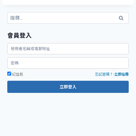
搜
尋
關
會員登入
鍵
字:
記住我
忘記密碼？
|
立即註冊
立即登入