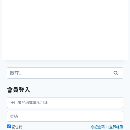
搜
尋
關
會員登入
鍵
字:
記住我
忘記密碼？
|
立即註冊