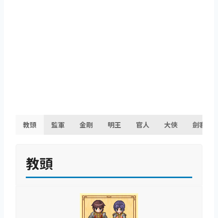
教頭
監軍
金剛
明王
官人
大俠
劍客
教頭