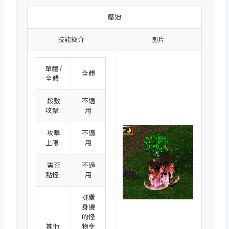
壓迫
技能簡介
圖片
單體 /
全體
全體 :
段數
不適
攻擊 :
用
攻擊
不適
上限 :
用
需否
不適
點怪 :
用
挑釁
身邊
的怪
其他:
物令