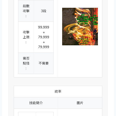
段數
攻擊
3段
:
99,999
攻擊
+
上限
79,999
:
+
79,999
需否
點怪
不需要
:
統率
技能簡介
圖片