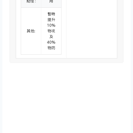
點怪 :
用
暫時
提升
10%
其他:
物攻
及
40%
物防