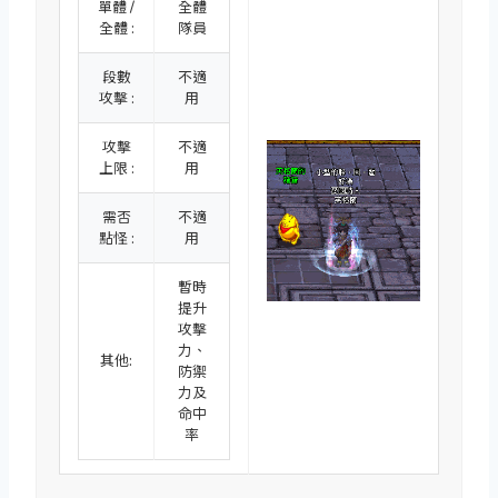
單體 /
全體
全體 :
隊員
段數
不適
攻擊 :
用
攻擊
不適
上限 :
用
需否
不適
點怪 :
用
暫時
提升
攻擊
力、
其他:
防禦
力及
命中
率