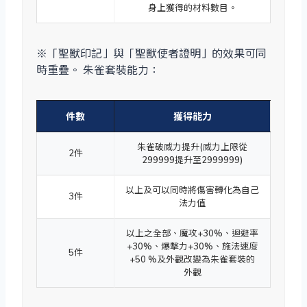
身上獲得的材料數目。
※「聖獸印記」與「聖獸使者證明」的效果可同
時重疊。 朱雀套裝能力：
件數
獲得能力
朱雀破威力提升(威力上限從
2件
299999提升至2999999)
以上及可以同時將傷害轉化為自己
3件
法力值
以上之全部、魔攻+30%、迴避率
+30%、爆擊力+30%、施法速度
5件
+50 %及外觀改變為朱雀套裝的
外觀