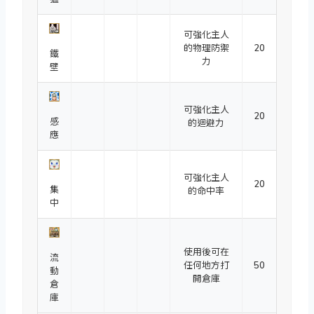
可強化主人
的物理防禦
20
鐵
力
壁
可強化主人
20
感
的迴避力
應
可強化主人
20
集
的命中率
中
使用後可在
流
任何地方打
50
動
開倉庫
倉
庫