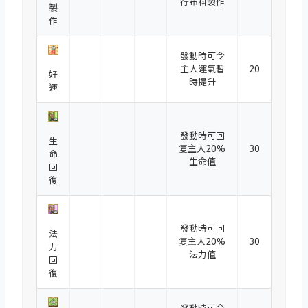
行布料製作
製
作
發動時可令
主人運氣暫
20
好
時提升
運
發動時可回
生
复主人20%
30
命
生命值
回
復
發動時可回
法
复主人20%
30
力
法力值
回
復