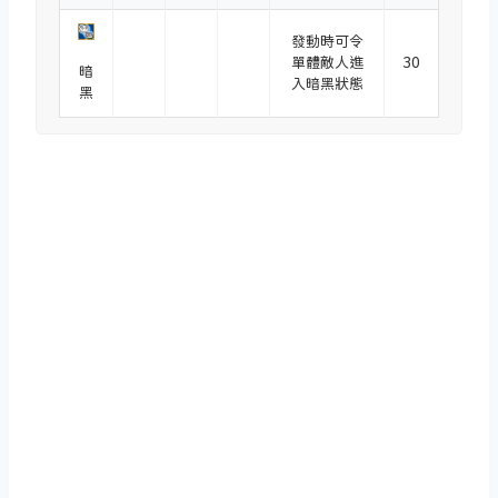
發動時可令
單體敵人進
30
暗
入暗黑狀態
黑