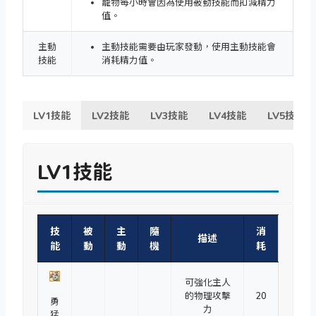
寵物每小時會因為使用被動技能而扣減精力
值。
主動
主動技能需要由玩家發動，使用主動技能會
技能
消耗精力值。
LV1技能
LV2技能
LV3技能
LV4技能
LV5技能
LV1技能
技
被
主
隨
消
描述
能
動
動
機
耗
可強化主人
的物理攻擊
20
勇
力
猛