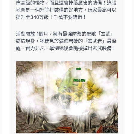
佈高級的怪物，而且還會掉落厲害的裝備！這張
地圖是一個升等打裝備的好地方，玩家最高可以
提升至340等級！千萬不要錯過！
活動開放 1個月。擁有最強防禦的聖獸「玄武」
終於現身，牠棲息於滿佈岩漿的「玄武岩」最深
處，實力非凡，撀倒牠後會隨機掉出玄武裝備！