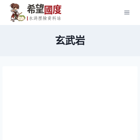
Skip
to
content
玄武岩