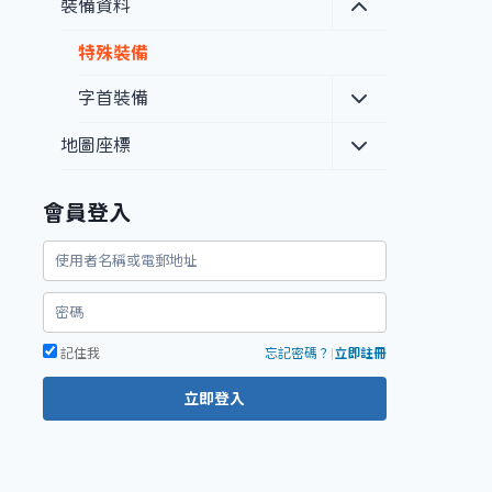
menu
Toggle
裝備資料
child
menu
特殊裝備
Toggle
字首裝備
child
menu
Toggle
物品介紹
地圖座標
child
menu
會員登入
記住我
忘記密碼？
|
立即註冊
立即登入