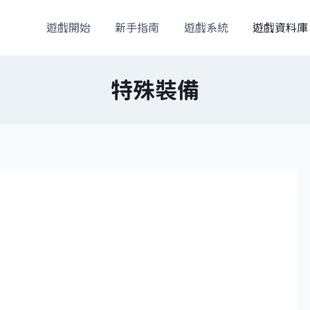
遊戲開始
新手指南
遊戲系統
遊戲資料庫
特殊裝備