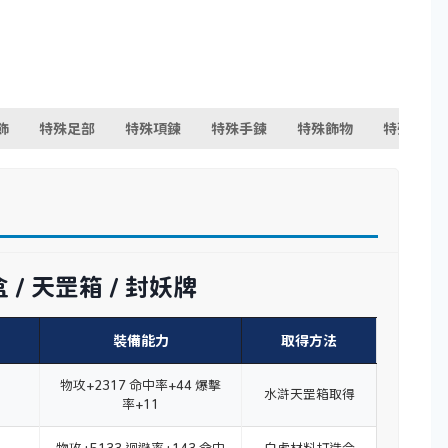
飾
特殊足部
特殊項鍊
特殊手鍊
特殊飾物
特殊護盾
 / 天罡箱 / 封妖牌
裝備能力
取得方法
物攻+2317 命中率+44 爆擊
水滸天罡箱取得
率+11