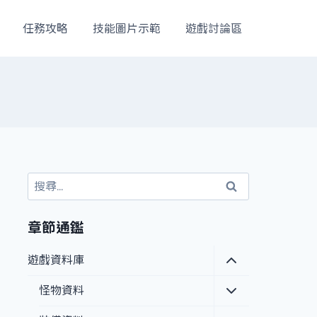
任務攻略
技能圖片示範
遊戲討論區
搜
尋
關
章節通鑑
鍵
字:
Toggle
遊戲資料庫
child
menu
Toggle
怪物資料
child