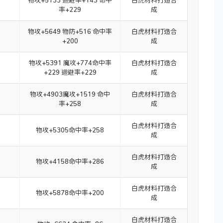
物攻+5133 迴避率+143 命中
白虎材料打造合
率+229
成
物攻+5649 物防+516 命中率
白虎材料打造合
+200
成
物攻+5391 魔攻+774命中率
白虎材料打造合
+229 迴避率+229
成
物攻+4903魔攻+1519 命中
白虎材料打造合
率+258
成
白虎材料打造合
物攻+5305命中率+258
成
白虎材料打造合
物攻+4158命中率+286
成
白虎材料打造合
物攻+5878命中率+200
成
白虎材料打造合