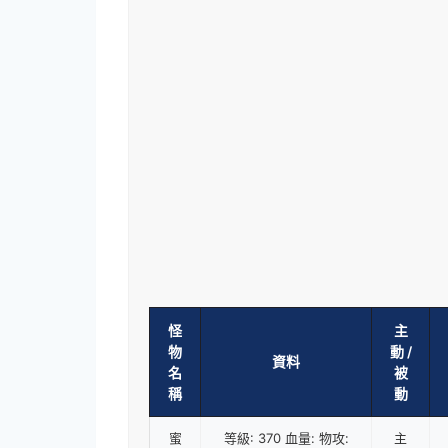
怪
主
物
動 /
資料
名
被
稱
動
蜜
等級: 370 血量: 物攻:
主