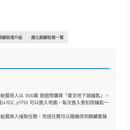
麒麟裝備升級
魔化麒麟裝備一覽
向NPC秘寶商人以 300萬 遊戲幣購買「東京地下城鑰匙」。
102, y170) 可以進入地圖，每次進入會扣除鑰匙一
 向NPC秘寶商人接取任務，完成任務可以隨機得到麒麟套裝