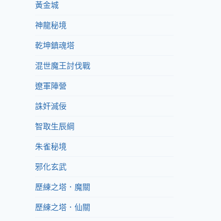
黃金城
神龍秘境
乾坤鎮魂塔
混世魔王討伐戰
遼軍陣營
誅奸滅佞
智取生辰綱
朱雀秘境
邪化玄武
歷練之塔．魔關
歷練之塔．仙關