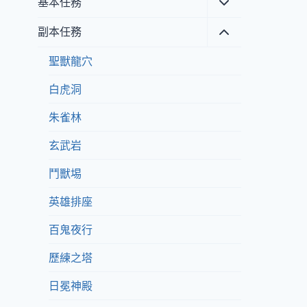
Toggle
基本任務
child
menu
Toggle
副本任務
child
menu
聖獸龍穴
白虎洞
朱雀林
玄武岩
鬥獸埸
英雄排座
百鬼夜行
歷練之塔
日冕神殿