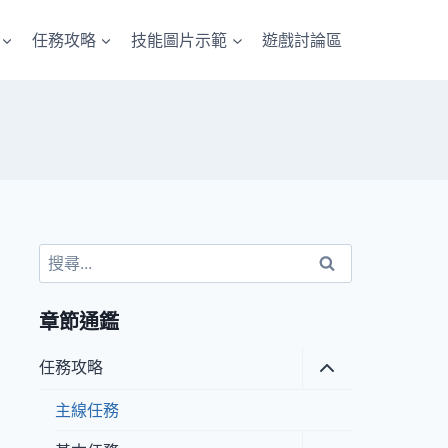
任務攻略
技能圖片示範
遊戲討論區
搜
尋
關
章節通鑑
鍵
字:
Toggle
任務攻略
child
menu
主線任務