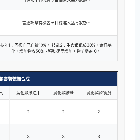
普通攻擊有機會令目標進入猛毒狀態。
技能1：回復自己血量10%。 技能2：生命值低於30%，會狂暴
化，增加物攻50%、移動速度增加，物防變為 0。
麟套裝裝備合成
風
魔化麒麟鎧甲
魔化麒麟鞋
魔化麒麟護腕
2
2
2
3
3
3