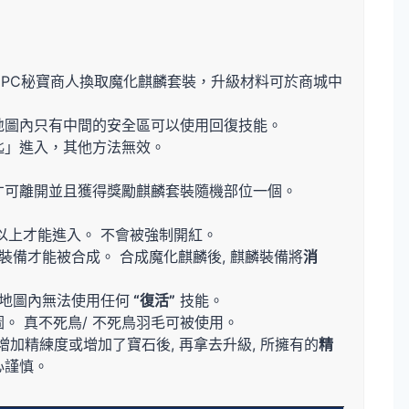
PC秘寶商人換取魔化麒麟套裝，升級材料可於商城中
地圖內只有中間的安全區可以使用回復技能。
匙」進入，其他方法無效。
才可離開並且獲得獎勵麒麟套裝隨機部位一個。
以上才能進入。 不會被強制開紅。
裝備才能被合成。 合成魔化麒麟後, 麒麟裝備將
消
 地圖內無法使用任何
“復活”
技能。
。 真不死鳥/ 不死鳥羽毛可被使用。
加精練度或增加了寶石後, 再拿去升級, 所擁有的
精
心謹慎。