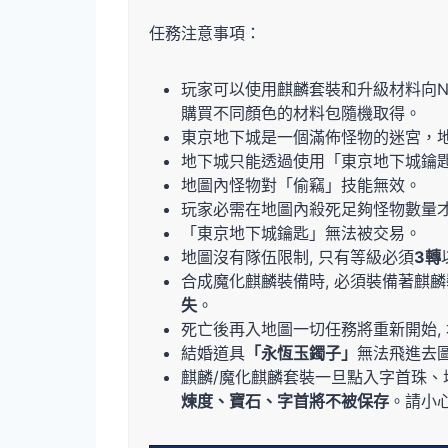
任務注意事項：
玩家可以使用麒麟套裝和升級材料向N
購買不同顏色的材料包隨機取得。
東京地下城是一個滿佈怪物的迷宮，
地下城只能透過使用「東京地下城鑰
地圖內怪物對「偷竊」技能無效。
玩家必需在地圖內殺死足夠怪物數量
「東京地下城鑰匙」無法被交易。
地圖沒有隊伍限制, 只有等級必須
3轉
合成魔化麒麟裝備時, 必須裝備著麒麟
失
。
死亡後再入地圖一切任務將重新開始,
結婚道具
「永恆玉鐲子」
無法飛進去圖
麒麟/魔化麒麟套裝一旦點入字首珠、增
煉度、寶石、字首將不被保存
。請小