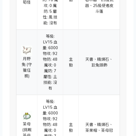
筍怪
攻: 0 魔
器、25級使者皮
防: 5 屬
斗篷
性: 風 技
能: 沒有
等級:
LV15 血
量: 6000
物攻: 92
月野
物防: 48
主
天書、精煉石、
兔 (守
魔攻: 0
動
巨兔頭飾
獵任
魔防: 7
務)
屬性: 土
技能: 沒
有
等級:
LV15 血
量: 6000
物攻: 92
茶母
物防: 48
主
天書、精煉石、
(挑戰
魔攻: 0
動
茶果帽、茶母冠
茶母
魔防: 7