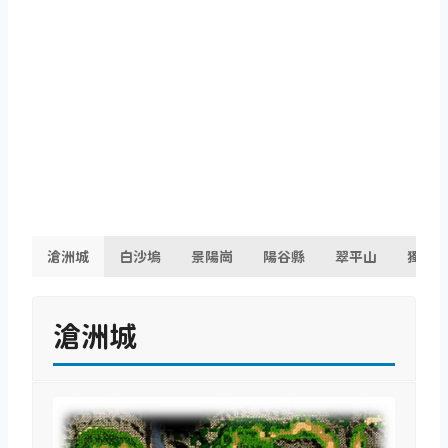
滄洲城
白沙塢
景陽崗
陽谷縣
翠平山
獨龍
滄洲城