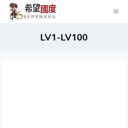
Skip
to
content
LV1-LV100