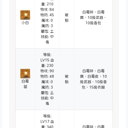
量: 210
物攻: 84
白霉碎、白霉
物防: 45
被
屑、10級武器、
魔攻: 0
動
小白
10級香包
魔防: 3
屬性: 土
技能: 中
毒
等級:
LV15 血
量: 230
物攻: 90
白霉碎、白霉
物防: 48
被
屑、白霉皮、10
白霉
魔攻: 0
動
級武器、10級香
菌
魔防: 3
包、15級衣服
屬性: 土
技能: 中
毒
等級:
LV17 血
量: 340
白霉碎、白霉