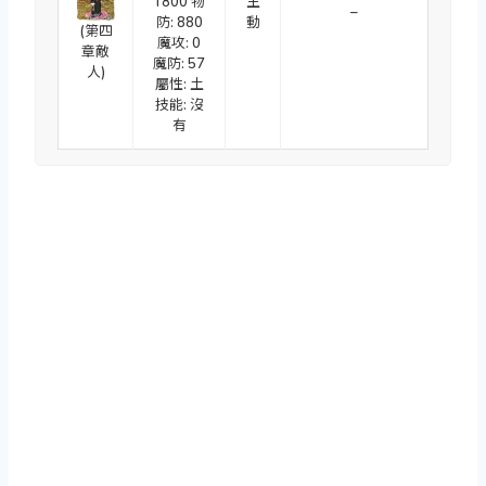
1800 物
主
–
防: 880
動
(第四
魔攻: 0
章敵
魔防: 57
人)
屬性: 土
技能: 沒
有