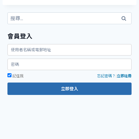
搜
尋
關
會員登入
鍵
字:
記住我
忘記密碼？
|
立即註冊
立即登入