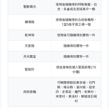
使用後隨機得到特製青龍，白
聖獸精元
虎，朱雀或玄武珠其中一顆
使用後隨機得到合成裝備用，
鎮魂箱
1至5級字首之魂一個
乾坤袋
使用後可隨機得到寶物一件
天罡箱
隨機得到寶物一件
月光寶盒
隨機得到寶物一件
使自身角色進入堅毅狀態(10
堅毅符
分鐘)
可瞬間移動到東京城、石門
縣，陽谷縣、滄州城、延安
飛翔卷軸
府、史家莊、雁門、安樂村、
宋家村、東溪村、鄆城或石碣
村