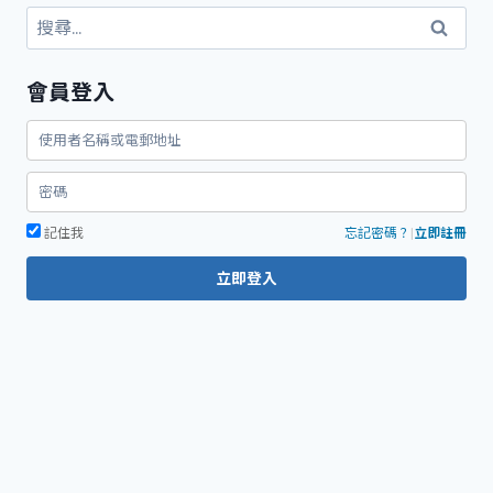
搜
尋
關
會員登入
鍵
字:
記住我
忘記密碼？
|
立即註冊
立即登入