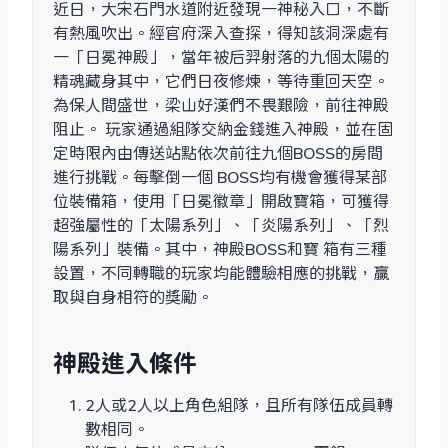
近日，大宋石門水道附近發現一神秘入口，不斷
有熱風吹出。經官府深入查探，得知該洞深處有
一「日冕神殿」，當年被后羿射落的九個太陽的
精魂藏身其中，它們日夜修煉，等待重回天空。
為保人間盛世，梁山好漢們不畏艱險，前往神殿
阻止。 玩家通過組隊交納金錢進入神殿，並在固
定時限內由傳送站點依次前往九個BOSS的房間
進行挑戰。每擊倒一個 BOSS均有機會獲得某部
位裝備箱，使用「日冕徽章」開啟寶箱，可獲得
超強屬性的「太陽系列」、「炎陽系列」、「烈
陽系列」裝備。其中，神殿BOSS和寶 箱有三種
設置，不同轉職的玩家均能體驗相應的挑戰，贏
取與自身相符的獎勵。
神殿進入條件
2人或2人以上角色組隊，且所有隊伍成員轉
數相同。