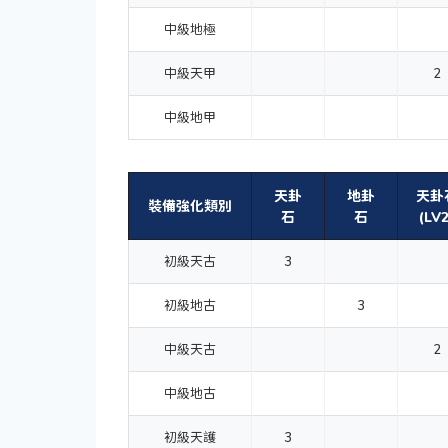
中級地極
中級天甲
2
中級地甲
天卦
地卦
天卦
裝備強化類別
石
石
(LV2
初級天古
3
初級地古
3
中級天古
2
中級地古
初級天護
3