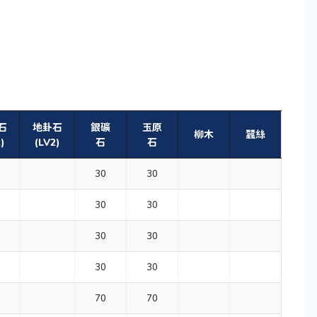
石
地卦石
銀礦
玉原
柳木
蠶絲
)
(LV2)
石
石
30
30
30
30
30
30
30
30
70
70