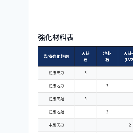
強化材料表
天卦
地卦
天卦
裝備強化類別
石
石
(LV2
初級天刃
3
初級地刃
3
初級天鎧
3
初級地鎧
3
中級天刃
2