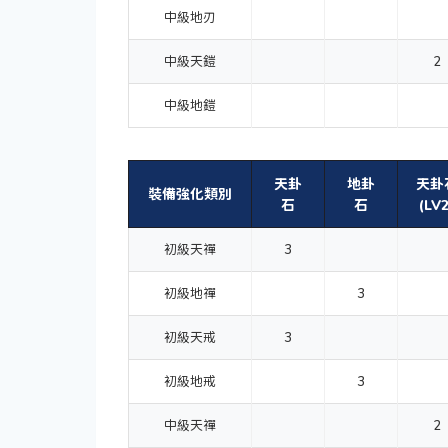
中級地刃
中級天鎧
2
中級地鎧
天卦
地卦
天卦
裝備強化類別
石
石
(LV2
初級天禪
3
初級地禪
3
初級天戒
3
初級地戒
3
中級天禪
2