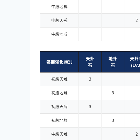
中級地禪
中級天戒
2
中級地戒
天卦
地卦
天卦
裝備強化類別
石
石
(LV2
初級天雉
3
初級地雉
3
初級天綢
3
初級地綢
3
中級天雉
2