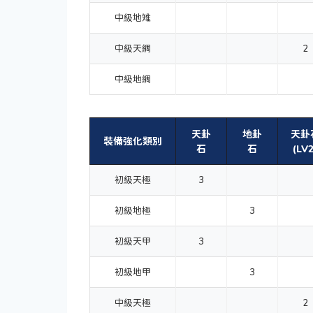
中級地雉
中級天綢
2
中級地綢
天卦
地卦
天卦
裝備強化類別
石
石
(LV2
初級天極
3
初級地極
3
初級天甲
3
初級地甲
3
中級天極
2