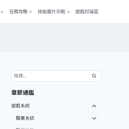
任務攻略
技能圖片示範
遊戲討論區
搜
尋
關
章節通鑑
鍵
字:
Toggle
遊戲系統
child
menu
Toggle
職業系統
child