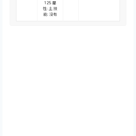
125 屬
性: 土 技
能: 沒有