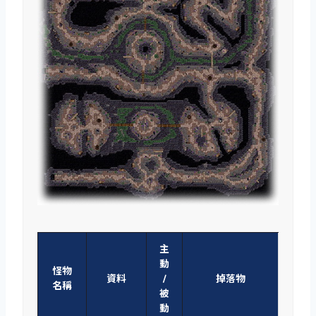
主
動
怪物
資料
/
掉落物
名稱
被
動