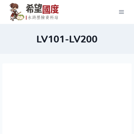
Skip
to
content
LV101-LV200