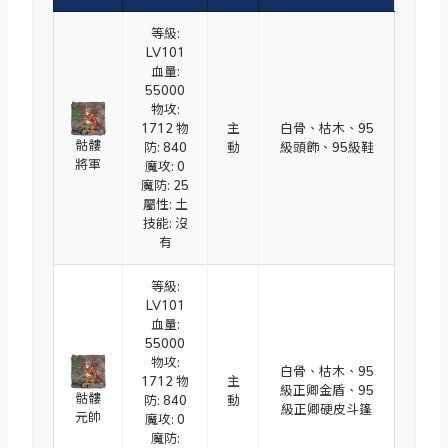
等級:
LV101
血量:
55000
物攻:
1712 物
主
白骨、枯木、95
骷髏
防: 840
動
級頭飾、95級鞋
將軍
魔攻: 0
魔防: 25
屬性: 土
技能: 沒
有
等級:
LV101
血量:
55000
物攻:
白骨、枯木、95
1712 物
主
級正卿金盾、95
骷髏
防: 840
動
級正卿硬皮斗篷
元帥
魔攻: 0
魔防: