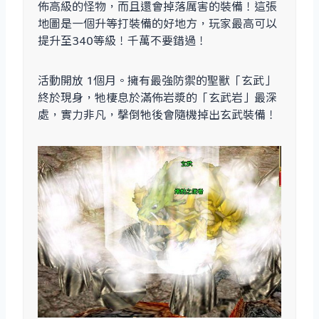
佈高級的怪物，而且還會掉落厲害的裝備！這張
地圖是一個升等打裝備的好地方，玩家最高可以
提升至340等級！千萬不要錯過！
活動開放 1個月。擁有最強防禦的聖獸「玄武」
終於現身，牠棲息於滿佈岩漿的「玄武岩」最深
處，實力非凡，撀倒牠後會隨機掉出玄武裝備！