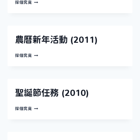
愚
探個究竟
人
節
活
動
(2011)
農曆新年活動 (2011)
農
探個究竟
曆
新
年
活
動
(2011)
聖誕節任務 (2010)
聖
探個究竟
誕
節
任
務
(2010)