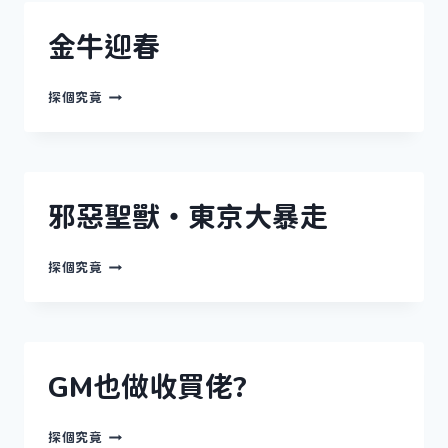
(2008)
金牛迎春
金
探個究竟
牛
迎
春
邪惡聖獸‧東京大暴走
邪
探個究竟
惡
聖
獸‧
東
京
大
GM也做收買佬?
暴
走
GM
探個究竟