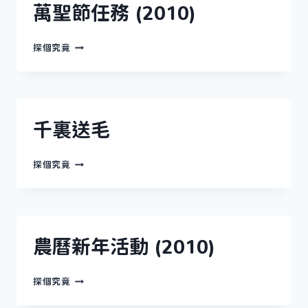
萬聖節任務 (2010)
萬
探個究竟
聖
節
任
務
(2010)
千裏送毛
千
探個究竟
裏
送
毛
農曆新年活動 (2010)
農
探個究竟
曆
新