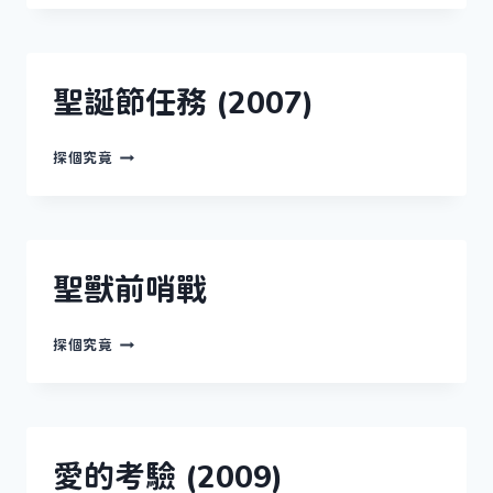
節
活
動
(2009)
聖誕節任務 (2007)
聖
探個究竟
誕
節
任
務
(2007)
聖獸前哨戰
聖
探個究竟
獸
前
哨
戰
愛的考驗 (2009)