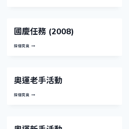
也
做
收
買
佬?
國慶任務 (2008)
國
探個究竟
慶
任
務
(2008)
奧運老手活動
奧
探個究竟
運
老
手
活
動