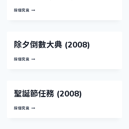
愛
探個究竟
的
考
驗
(2009)
除夕倒數大典 (2008)
除
探個究竟
夕
倒
數
大
典
(2008)
聖誕節任務 (2008)
聖
探個究竟
誕
節
任
務