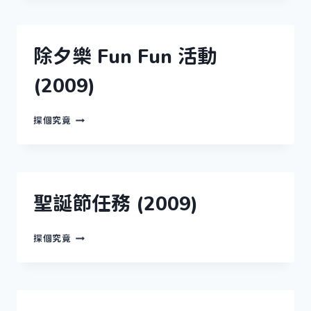
年
活
動
(2010)
除夕樂 Fun Fun 活動
(2009)
除
探個究竟
夕
樂
FUN
FUN
活
動
聖誕節任務 (2009)
(2009)
聖
探個究竟
誕
節
任
務
(2009)