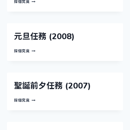
賀
探個究竟
年
奇
門
迷
陣
(2008)
元旦任務 (2008)
元
探個究竟
旦
任
務
(2008)
聖誕前夕任務 (2007)
聖
探個究竟
誕
前
夕
任
務