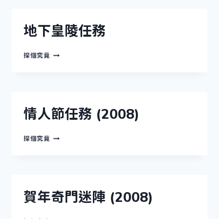
務
(2008)
地下皇陵任務
地
探個究竟
下
皇
陵
任
務
情人節任務 (2008)
情
探個究竟
人
節
任
務
(2008)
賀年奇門迷陣 (2008)