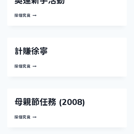
奧運新手活動
奧
探個究竟
運
新
手
活
動
計賺徐寧
計
探個究竟
賺
徐
寧
母親節任務 (2008)
母
探個究竟
親
節
任