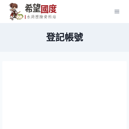
Skip
to
content
登記帳號