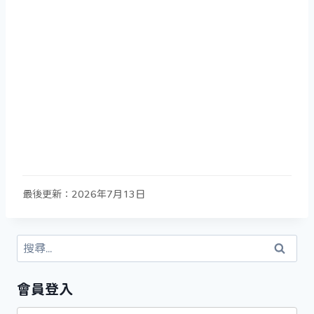
最後更新：2026年7月13日
搜
尋
關
會員登入
鍵
字: