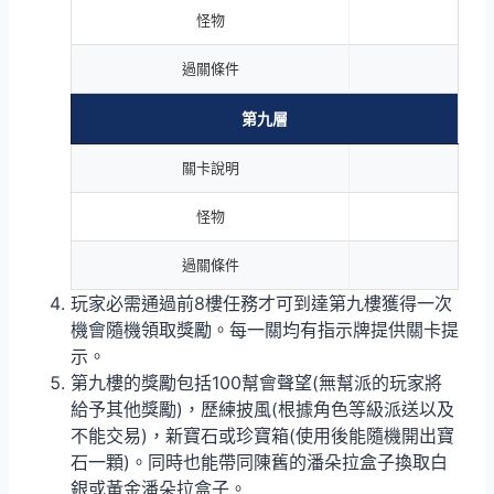
怪物
過關條件
第九層
關卡說明
怪物
過關條件
玩家必需通過前8樓任務才可到達第九樓獲得一次
機會隨機領取獎勵。每一關均有指示牌提供關卡提
示。
第九樓的獎勵包括100幫會聲望(無幫派的玩家將
給予其他獎勵)，歷練披風(根據角色等級派送以及
不能交易)，新寶石或珍寶箱(使用後能隨機開出寶
石一顆)。同時也能帶同陳舊的潘朵拉盒子換取白
銀或黃金潘朵拉盒子。