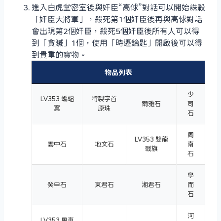
進入白虎堂密室後與奸臣“高俅”對話可以開始誅殺
「奸臣大將軍」，殺死第1個奸臣後再與高俅對話
會出現第2個奸臣，殺死5個奸臣後所有人可以得
到「貪贓」1個，使用「時遷鑰匙」開啟後可以得
到貴重的寶物。
物品列表
少
LV353 蝙蝠
特製字首
爾雅石
司
翼
原珠
石
周
LV353 雙龍
雲中石
地文石
南
戰旗
石
學
癸申石
東君石
湘君石
而
石
河
LV353 風車