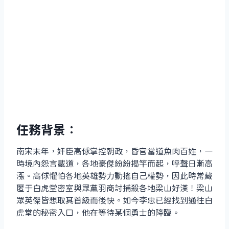
任務背景：
南宋末年，奸臣高俅掌控朝政，昏官當道魚肉百姓，一
時境內怨言載道，各地豪傑紛紛揭竿而起，呼聲日漸高
漲。高俅懼怕各地英雄勢力動搖自己權勢，因此時常藏
匿于白虎堂密室與眾黨羽商討捕殺各地梁山好漢！梁山
眾英傑皆想取其首級而後快。如今李忠已經找到通往白
虎堂的秘密入口，他在等待某個勇士的降臨。