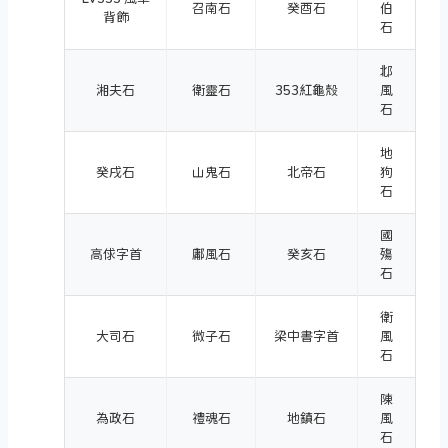
召南石
癸酉石
伯
背飾
石
邶
湘夫石
衛靈石
353紅龜殼
風
石
地
癸戌石
山鬼石
北帝石
狗
石
國
高俅字首
鄘風石
癸亥石
殤
石
衛
大司石
微子石
梁中書字首
風
石
陳
為政石
禮魂石
地鎮石
風
石