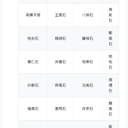
周
高廉字首
王風石
八佾石
易
石
鄭
地劣石
顏淵石
羅候石
風
石
地
裏仁石
尚書石
地樂石
祐
石
周
計都石
齊風石
治長石
禮
石
魏
檜風石
憲問石
月孛石
風
石
紫