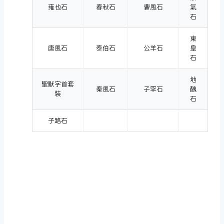
雍也石
春秋石
曹風石
氣
石
東
唐風石
泰伯石
公羊石
皇
石
地
聖獸字首套
秦風石
子罕石
醜
裝
石
子路石