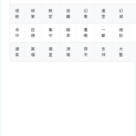
迴
柳
無
迷
幻
虛
幻
避
絮
定
離
象
空
滅
命
目
集
精
鷹
一
絕
中
標
中
準
眼
擊
對
運
萬
福
鴻
齊
吉
大
氣
福
星
福
天
祥
聖