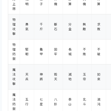
上
明
子
機
算
機
算
限
物
理
勇
千
斷
分
無
求
攻
氣
斤
石
金
敵
敗
擊
物
理
堅
龜
固
長
不
不
防
韌
甲
牢
城
敗
破
禦
魔
法
天
神
毀
滅
玉
如
攻
兵
將
天
地
帝
來
擊
魔
法
五
七
八
泰
北
混
防
行
星
卦
山
斗
沌
禦