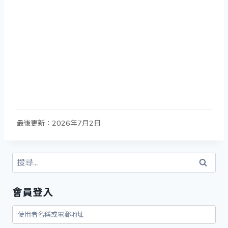
最後更新：2026年7月2日
搜
尋
關
會員登入
鍵
字: