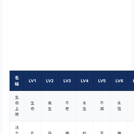
名
LV1
LV2
LV3
LV4
LV5
LV6
稱
生
命
生
長
不
永
不
永
上
命
生
老
生
滅
恆
限
法
力
孔
孫
神
妙
天
神